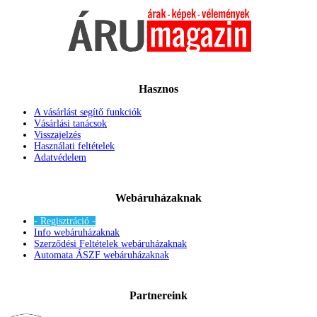
Hasznos
A vásárlást segítő funkciók
Vásárlási tanácsok
Visszajelzés
Használati feltételek
Adatvédelem
Webáruházaknak
- Regisztráció -
Info webáruházaknak
Szerződési Feltételek webáruházaknak
Automata ÁSZF webáruházaknak
Partnereink