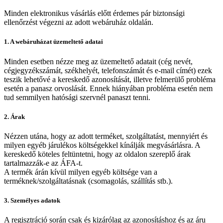
Minden elektronikus vásárlás előtt érdemes pár biztonsági
ellenőrzést végezni az adott webáruház oldalán.
1. A webáruházat üzemeltető adatai
Minden esetben nézze meg az üzemeltető adatait (cég nevét,
cégjegyzékszámát, székhelyét, telefonszámát és e-mail címét) ezek
teszik lehetővé a kereskedő azonosítását, illetve felmerülő probléma
esetén a panasz orvoslását. Ennek hiányában probléma esetén nem
tud semmilyen hatósági szervnél panaszt tenni.
2. Árak
Nézzen utána, hogy az adott terméket, szolgáltatást, mennyiért és
milyen egyéb járulékos költségekkel kínálják megvásárlásra. A
kereskedő köteles feltüntetni, hogy az oldalon szereplő árak
tartalmazzák-e az ÁFA-t.
A termék árán kívül milyen egyéb költsége van a
terméknek/szolgáltatásnak (csomagolás, szállítás stb.).
3. Személyes adatok
A regisztráció során csak és kizárólag az azonosításhoz és az áru