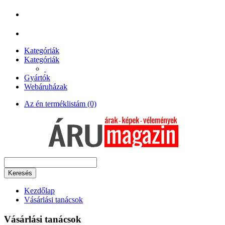
Kategóriák
Kategóriák
Gyártók
Webáruházak
Az én terméklistám (0)
Keresés
Kezdőlap
Vásárlási tanácsok
Vásárlási tanácsok