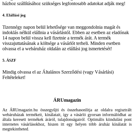
házhoz szállításához szükséges legfontosabb adatokat adják meg!
4. Elállási jog
Tizennégy napon belül lehetősége van meggondolnia magát és
indoklás nélkül elállnia a vásárlástól. Ebben az esetben az eladónak
14 napon belül vissza kell fizetnie a termék árát. A termék
visszajuttatásának a költsége a vásárlót terheli. Minden esetben
olvassa el a webáruház oldalán az elállási jog ismertetését!
5. ÁSZF
Mindig olvassa el az Általános Szerződési (vagy Vásárlási)
Feltételeket!
ÁRUmagazin
Az ÁRUmagazin.hu összegyűjti és összehasonlítja az oldalra regisztrált
webáruházak termékeit, kínálatait, így a vásárló gyorsan informálódhat az
általa keresett termékek áráról, tulajdonságairól. Optimális kiindulási pont
internetes vásárlásokhoz, hiszen itt egy helyen több áruház kínálatát is
megtekintheted.