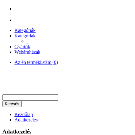
Kategóriák
Kategóriák
Gyártók
Webáruházak
Az én terméklistám (0)
Keresés
Kezdőlap
Adatkezelés
Adatkezelés