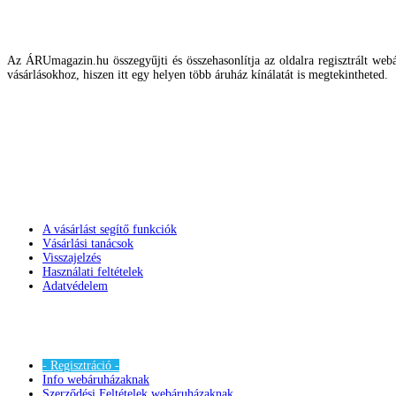
Az ÁRUmagazin.hu összegyűjti és összehasonlítja az oldalra regisztrált webár
vásárlásokhoz, hiszen itt egy helyen több áruház kínálatát is megtekintheted.
A vásárlást segítő funkciók
Vásárlási tanácsok
Visszajelzés
Használati feltételek
Adatvédelem
- Regisztráció -
Info webáruházaknak
Szerződési Feltételek webáruházaknak