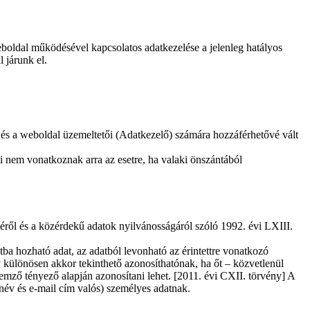
eboldal működésével kapcsolatos adatkezelése a jelenleg hatályos
 járunk el.
t és a weboldal üzemeltetői (Adatkezelő) számára hozzáférhetővé vált
ei nem vonatkoznak arra az esetre, ha valaki önszántából
ről és a közérdekű adatok nyilvánosságáról szóló 1992. évi LXIII.
ba hozható adat, az adatból levonható az érintettre vonatkozó
y különösen akkor tekinthető azonosíthatónak, ha őt – közvetlenül
ellemző tényező alapján azonosítani lehet. [2011. évi CXII. törvény] A
 név és e-mail cím valós) személyes adatnak.