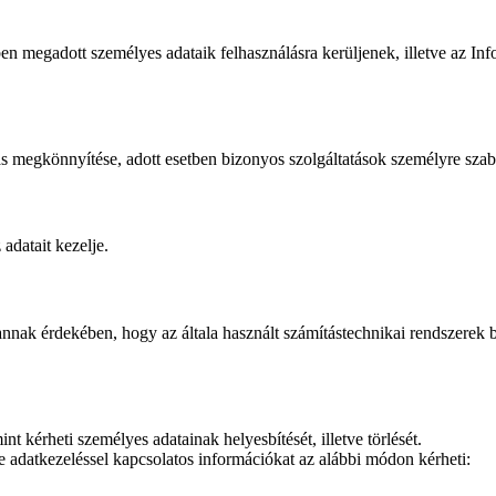
 megadott személyes adataik felhasználásra kerüljenek, illetve az Info
tás megkönnyítése, adott esetben bizonyos szolgáltatások személyre szab
adatait kezelje.
nak érdekében, hogy az általa használt számítástechnikai rendszerek biz
nt kérheti személyes adatainak helyesbítését, illetve törlését.
ve adatkezeléssel kapcsolatos információkat az alábbi módon kérheti: