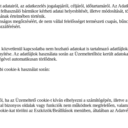
 adatairól, az adatkezelés jogalapjáról, céljáról, időtartamáról. Az Adat
elhasználó bármikor kérheti adatai helyesbítését, illetve módosítását, tö
ának értelmében történik.
onságos megőrzéséért, de nem vállal felelősséget természeti csapás, bű
zzáférésért.
közvetlenül kapcsolatba nem hozható adatokat is tartalmazó adatfájlokat
nyítése. Az adatfájlok használata során az Üzemeltetőhöz került adatok
végével automatikusan törlődnek.
i cookie-k használat során:
ól, ha az Üzemeltető cookie-t kíván elhelyezni a számítógépén, illetve a
ával bizonyos oldalak vagy funkciók nem működnek megfelelően, valami
kie-kat törölni az Eszközök/Beállítások menüben, általában az Adatvéd