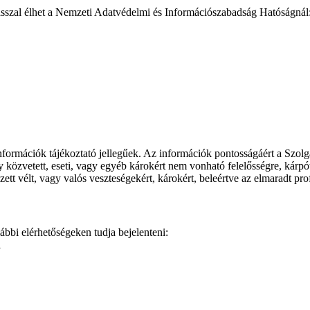
asszal élhet a Nemzeti Adatvédelmi és Információszabadság Hatóságnál
ormációk tájékoztató jellegűek. Az információk pontosságáért a Szolgált
özvetett, eseti, vagy egyéb károkért nem vonható felelősségre, kárpótlá
ett vélt, vagy valós veszteségekért, károkért, beleértve az elmaradt prof
ábbi elérhetőségeken tudja bejelenteni:
1