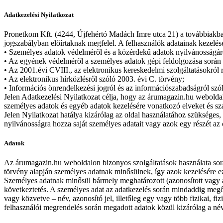
Adatkezelési Nyilatkozat
Pronetkom Kft. (4244, Újfehértó Madách Imre utca 21) a továbbiakban:
jogszabályban előírtaknak megfelel. A felhasználók adatainak kezelése
• Személyes adatok védelméről és a közérdekű adatok nyilvánosságár
• Az egyének védelméről a személyes adatok gépi feldolgozása során 
• Az 2001.évi CVIII., az elektronikus kereskedelmi szolgáltatásokról 
• Az elektronikus hírközlésről szóló 2003. évi C. törvény;
• Információs önrendelkezési jogról és az információszabadságról szó
Jelen Adatkezelési Nyilatkozat célja, hogy az árumagazin.hu weboldal
személyes adatok és egyéb adatok kezelésére vonatkozó elveket és s
Jelen Nyilatkozat hatálya kizárólag az oldal használatához szükséges,
nyilvánosságra hozza saját személyes adatait vagy azok egy részét az 
Adatok
Az árumagazin.hu weboldalon bizonyos szolgáltatások használata sor
törvény alapján személyes adatnak minősülnek, így azok kezelésére e
Személyes adatnak minősül bármely meghatározott (azonosított vagy az
következtetés. A személyes adat az adatkezelés során mindaddig megőrz
vagy közvetve – név, azonosító jel, illetőleg egy vagy több fizikai, fi
felhasználói megrendelés során megadott adatok közül kizárólag a név 