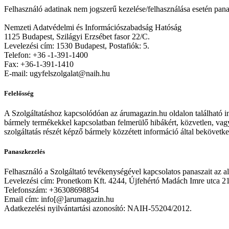
Felhasználó adatinak nem jogszerű kezelése/felhasználása esetén pan
Nemzeti Adatvédelmi és Információszabadság Hatóság
1125 Budapest, Szilágyi Erzsébet fasor 22/C.
Levelezési cím: 1530 Budapest, Postafiók: 5.
Telefon: +36 -1-391-1400
Fax: +36-1-391-1410
E-mail: ugyfelszolgalat@naih.hu
Felelősség
A Szolgáltatáshoz kapcsolódóan az árumagazin.hu oldalon található inf
bármely termékekkel kapcsolatban felmerülő hibákért, közvetlen, vagy k
szolgáltatás részét képző bármely közzétett információ által bekövetkez
Panaszkezelés
Felhasználó a Szolgáltató tevékenységével kapcsolatos panaszait az al
Levelezési cím: Pronetkom Kft. 4244, Újfehértó Madách Imre utca 2
Telefonszám: +36308698854
Email cím: info[@]arumagazin.hu
Adatkezelési nyilvántartási azonosító: NAIH-55204/2012.