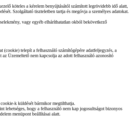
kezelő köteles a kérelem benyújtásától számított legrövidebb idő alatt,
rlését. Szolgáltató tiszteletben tartja és megóvja a személyes adatokat.
ncselekmény, vagy egyéb elháríthatatlan okból bekövetkező
 (cookie) telepít a felhasználó számítógépére adatfeljegyzés, a
at az Üzemeltető nem kapcsolja az adott felhasználó azonosító
 cookie-k küldését bármikor megtilthatja.
nt lehetséges, hogy a felhasználó nem kap jogosultságot bizonyos
elem menüpont beállításai alatt.