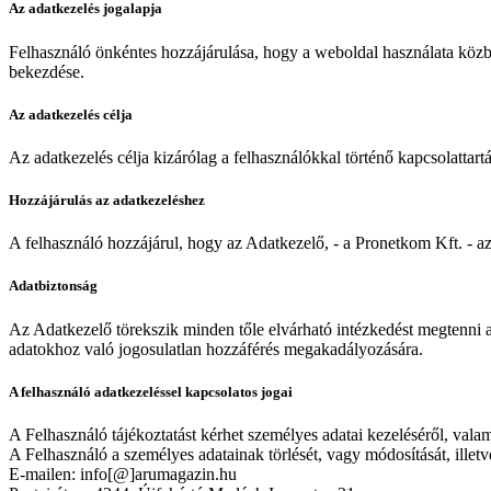
Az adatkezelés jogalapja
Felhasználó önkéntes hozzájárulása, hogy a weboldal használata közben
bekezdése.
Az adatkezelés célja
Az adatkezelés célja kizárólag a felhasználókkal történő kapcsolattar
Hozzájárulás az adatkezeléshez
A felhasználó hozzájárul, hogy az Adatkezelő, - a Pronetkom Kft. - az 
Adatbiztonság
Az Adatkezelő törekszik minden tőle elvárható intézkedést megtenni an
adatokhoz való jogosulatlan hozzáférés megakadályozására.
A felhasználó adatkezeléssel kapcsolatos jogai
A Felhasználó tájékoztatást kérhet személyes adatai kezeléséről, valami
A Felhasználó a személyes adatainak törlését, vagy módosítását, illet
E-mailen: info[@]arumagazin.hu