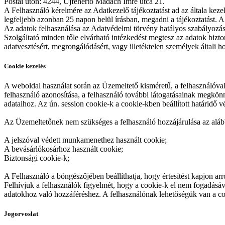
Postai úton: 4244, Újfehértó Madách Imre utca 21.
A Felhasználó kérelmére az Adatkezelő tájékoztatást ad az általa kezelt
legfeljebb azonban 25 napon belül írásban, megadni a tájékoztatást. A f
Az adatok felhasználása az Adatvédelmi törvény hatályos szabályozás
Szolgáltató minden tőle elvárható intézkedést megtesz az adatok bizt
adatvesztésért, megrongálódásért, vagy illetéktelen személyek általi ho
Cookie kezelés
A weboldal használat során az Üzemeltető kisméretű, a felhasználóval 
felhasználó azonosítása, a felhasználó további látogatásainak megkön
adataihoz. Az ún. session cookie-k a cookie-kben beállított határidő 
Az Üzemeltetőnek nem szükséges a felhasználó hozzájárulása az alább
A jelszóval védett munkamenethez használt cookie;
A bevásárlókosárhoz használt cookie;
Biztonsági cookie-k;
A Felhasználó a böngészőjében beállíthatja, hogy értesítést kapjon arr
Felhívjuk a felhasználók figyelmét, hogy a cookie-k el nem fogadás
adatokhoz való hozzáféréshez. A felhasználónak lehetőségük van a coo
Jogorvoslat