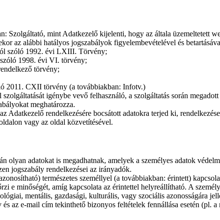
 Szolgáltató, mint Adatkezelő kijelenti, hogy az általa üzemeltetett w
kor az alábbi hatályos jogszabályok figyelembevételével és betartásával
ól szóló 1992. évi LXIII. Törvény;
szóló 1998. évi VI. törvény;
rendelkező törvény;
ló 2011. CXII törvény (a továbbiakban: Infotv.)
 szolgáltatását igénybe vevő felhasználó, a szolgáltatás során megadot
zabályokat meghatározza.
 az Adatkezelő rendelkezésére bocsátott adatokra terjed ki, rendelkezés
oldalon vagy az oldal közvetítésével.
án olyan adatokat is megadhatnak, amelyek a személyes adatok védelmé
zen jogszabály rendelkezései az irányadók.
onosítható) természetes személlyel (a továbbiakban: érintett) kapcsolat
i e minőségét, amíg kapcsolata az érintettel helyreállítható. A személ
ziológiai, mentális, gazdasági, kulturális, vagy szociális azonosságára j
és az e-mail cím tekinthető bizonyos feltételek fennállása esetén (pl. a